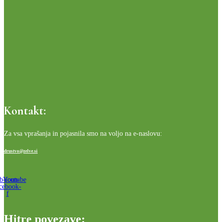
Kontakt:
Za vsa vprašanja in pojasnila smo na voljo na e-naslovu:
drustvo@zelve.si
b-icon-
Youtube
cebook-
f
Hitre povezave: