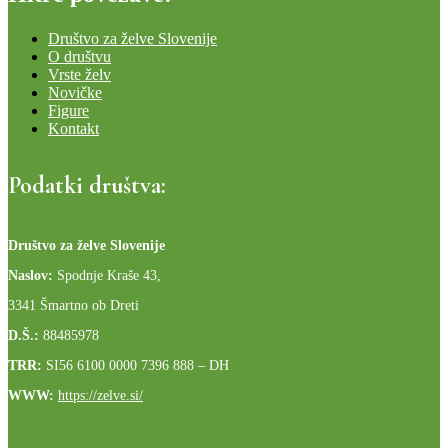
Društvo za želve Slovenije
O društvu
Vrste želv
Novičke
Figure
Kontakt
Podatki društva:
Društvo za želve Slovenije
Naslov:
Spodnje Kraše 43,
3341 Šmartno ob Dreti
D.Š.:
88485978
TRR:
SI56 6100 0000 7396 888
– DH
WWW:
https://zelve.si/