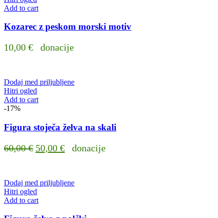
Add to cart
Kozarec z peskom morski motiv
10,00
€
donacije
Dodaj med priljubljene
Hitri ogled
Add to cart
-17%
Figura stoječa želva na skali
Original
Current
60,00
€
50,00
€
donacije
price
price
was:
is:
Dodaj med priljubljene
60,00 €.
50,00 €.
Hitri ogled
Add to cart