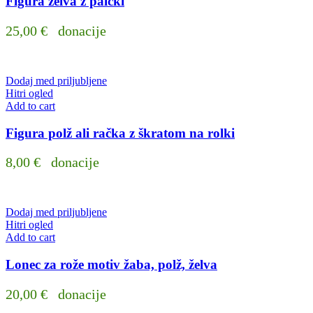
Figura želva z palčki
25,00
€
donacije
Dodaj med priljubljene
Hitri ogled
Add to cart
Figura polž ali račka z škratom na rolki
8,00
€
donacije
Dodaj med priljubljene
Hitri ogled
Add to cart
Lonec za rože motiv žaba, polž, želva
20,00
€
donacije