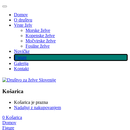
Domov
O društvu
Vrste želv
Morske želve
Kopenske želve
Močvirske želve
Fosilne želve
Novičke
Figure
Galerija
Kontakt
Košarica
Košarica je prazna
Nadaljuj z nakupovanjem
0
Košarica
Domov
Figure