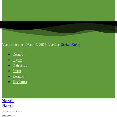
Vse pravice pridržane © 2023 Izvedba:
Štefan Košir
Domov
Figure
O društvu
Statut
Kontakt
Zasebnost
Na vrh
Na vrh