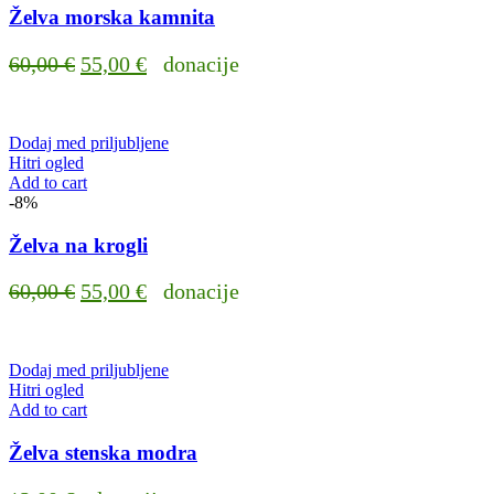
Želva morska kamnita
Original
Current
60,00
€
55,00
€
donacije
price
price
was:
is:
Dodaj med priljubljene
60,00 €.
55,00 €.
Hitri ogled
Add to cart
-8%
Želva na krogli
Original
Current
60,00
€
55,00
€
donacije
price
price
was:
is:
Dodaj med priljubljene
60,00 €.
55,00 €.
Hitri ogled
Add to cart
Želva stenska modra