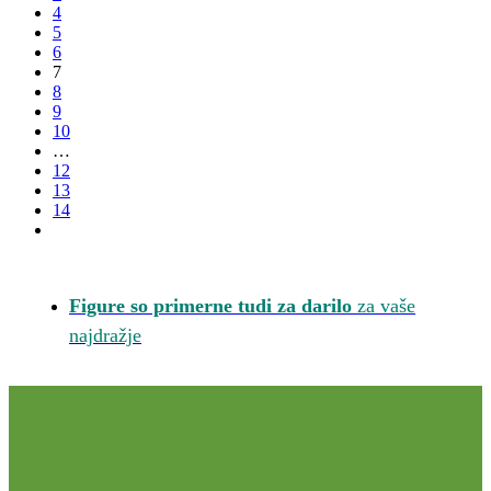
4
5
6
7
8
9
10
…
12
13
14
Figure so primerne tudi za darilo
za vaše
najdražje