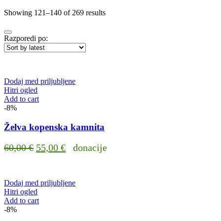
Showing 121–140 of 269 results
Razporedi po:
Dodaj med priljubljene
Hitri ogled
Add to cart
-8%
Želva kopenska kamnita
Original
Current
60,00
€
55,00
€
donacije
price
price
was:
is:
Dodaj med priljubljene
60,00 €.
55,00 €.
Hitri ogled
Add to cart
-8%