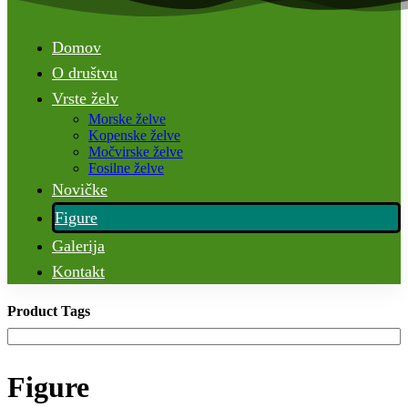
Domov
O društvu
Vrste želv
Morske želve
Kopenske želve
Močvirske želve
Fosilne želve
Novičke
Figure
Galerija
Kontakt
Product Tags
Figure