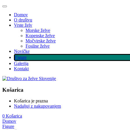
Domov
O društvu
Vrste želv
Morske želve
Kopenske želve
Močvirske želve
Fosilne želve
Novičke
Figure
Galerija
Kontakt
Košarica
Košarica je prazna
Nadaljuj z nakupovanjem
0
Košarica
Domov
Figure