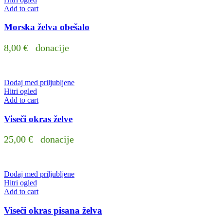
Add to cart
Morska želva obešalo
8,00
€
donacije
Dodaj med priljubljene
Hitri ogled
Add to cart
Viseči okras želve
25,00
€
donacije
Dodaj med priljubljene
Hitri ogled
Add to cart
Viseči okras pisana želva