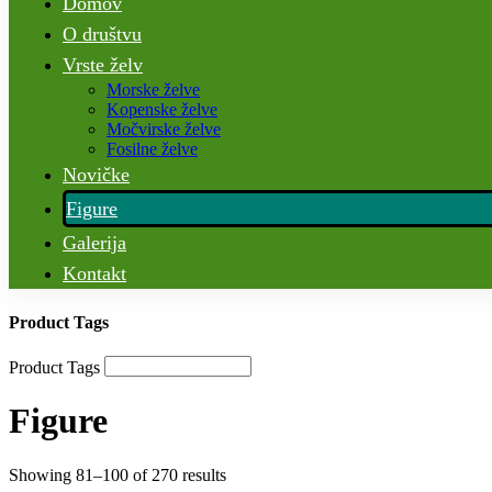
Domov
O društvu
Vrste želv
Morske želve
Kopenske želve
Močvirske želve
Fosilne želve
Novičke
Figure
Galerija
Kontakt
Product Tags
Product Tags
Figure
Showing 81–100 of 270 results