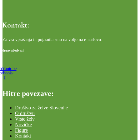
Kontakt:
Za vsa vprašanja in pojasnila smo na voljo na e-naslovu:
drustvo@zelve.si
b-icon-
Youtube
cebook-
f
Hitre povezave:
Društvo za želve Slovenije
O društvu
Vrste želv
Novičke
Figure
Kontakt