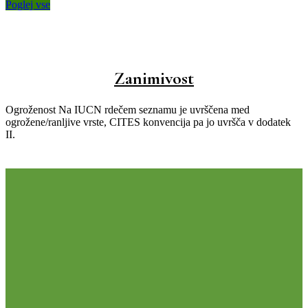
Poglej vse
Zanimivost
Ogroženost Na IUCN rdečem seznamu je uvrščena med
ogrožene/ranljive vrste, CITES konvencija pa jo uvršča v dodatek
II.