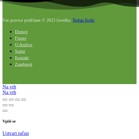
Vse pravice pridržane © 2023 Izvedba:
Štefan Košir
Domov
Figure
O društvu
Statut
Kontakt
Zasebnost
Na vrh
Na vrh
Vpiši se
Ustvari račun