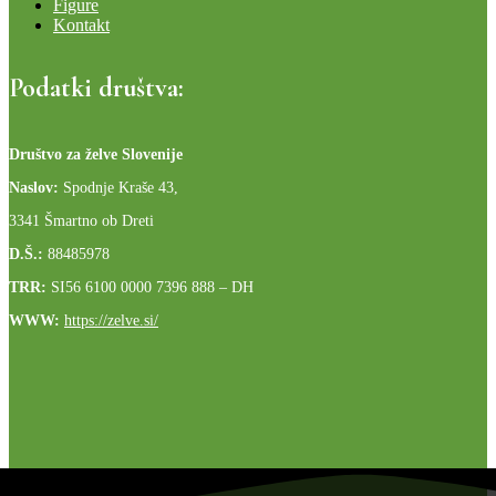
Figure
Kontakt
Podatki društva:
Društvo za želve Slovenije
Naslov:
Spodnje Kraše 43,
3341 Šmartno ob Dreti
D.Š.:
88485978
TRR:
SI56 6100 0000 7396 888
– DH
WWW:
https://zelve.si/