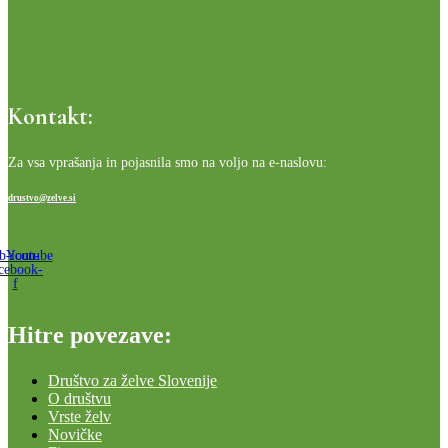
Kontakt:
Za vsa vprašanja in pojasnila smo na voljo na e-naslovu:
drustvo@zelve.si
b-icon-
Youtube
cebook-
f
Hitre povezave:
Društvo za želve Slovenije
O društvu
Vrste želv
Novičke