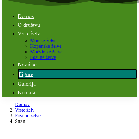
Domov
O društvu
Vrste želv
Morske želve
Kopenske želve
Močvirske želve
Fosilne želve
Novičke
Figure
Galerija
Kontakt
Domov
Vrste želv
Fosilne želve
Stran