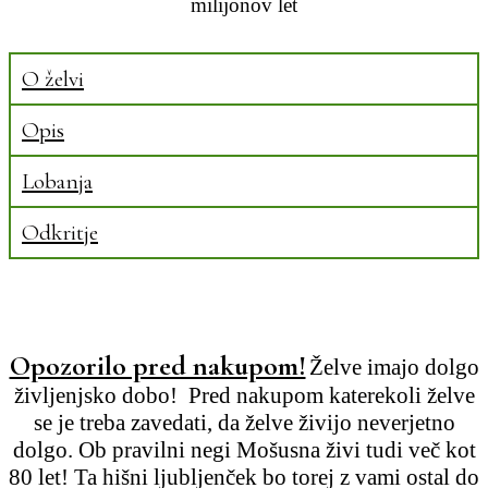
milijonov let
O želvi
Opis
Lobanja
Odkritje
Opozorilo pred nakupom!
Želve imajo dolgo
življenjsko dobo! Pred nakupom katerekoli želve
se je treba zavedati, da želve živijo neverjetno
dolgo. Ob pravilni negi Mošusna živi tudi več kot
80 let! Ta hišni ljubljenček bo torej z vami ostal do