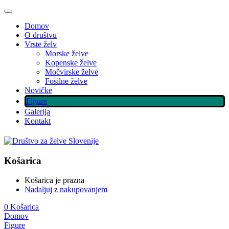
Domov
O društvu
Vrste želv
Morske želve
Kopenske želve
Močvirske želve
Fosilne želve
Novičke
Figure
Galerija
Kontakt
Košarica
Košarica je prazna
Nadaljuj z nakupovanjem
0
Košarica
Domov
Figure