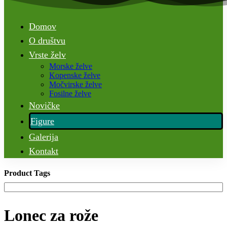
Domov
O društvu
Vrste želv
Morske želve
Kopenske želve
Močvirske želve
Fosilne želve
Novičke
Figure
Galerija
Kontakt
Product Tags
Lonec za rože