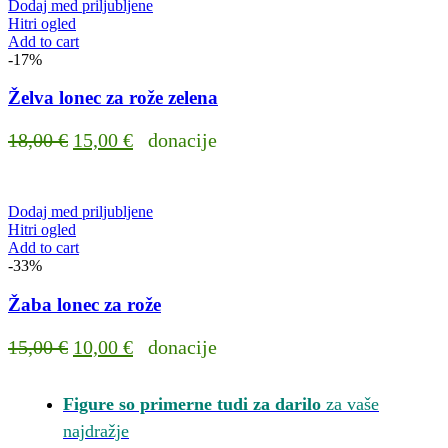
Dodaj med priljubljene
15,00 €.
10,00 €.
Hitri ogled
Add to cart
-17%
Želva lonec za rože zelena
Original
Current
18,00
€
15,00
€
donacije
price
price
was:
is:
Dodaj med priljubljene
18,00 €.
15,00 €.
Hitri ogled
Add to cart
-33%
Žaba lonec za rože
Original
Current
15,00
€
10,00
€
donacije
price
price
was:
is:
Figure so primerne tudi za darilo
za vaše
15,00 €.
10,00 €.
najdražje