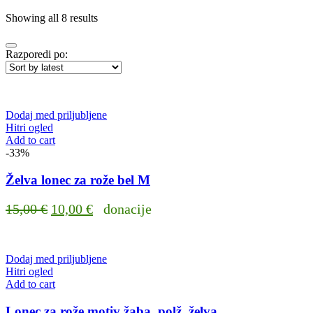
Showing all 8 results
Razporedi po:
Dodaj med priljubljene
Hitri ogled
Add to cart
-33%
Želva lonec za rože bel M
Original
Current
15,00
€
10,00
€
donacije
price
price
was:
is:
Dodaj med priljubljene
15,00 €.
10,00 €.
Hitri ogled
Add to cart
Lonec za rože motiv žaba, polž, želva