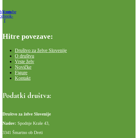
b-icon-
Youtube
cebook-
f
Hitre povezave:
Društvo za želve Slovenije
O društvu
Vrste želv
Novičke
Figure
Kontakt
Podatki društva:
Društvo za želve Slovenije
Naslov:
Spodnje Kraše 43,
3341 Šmartno ob Dreti