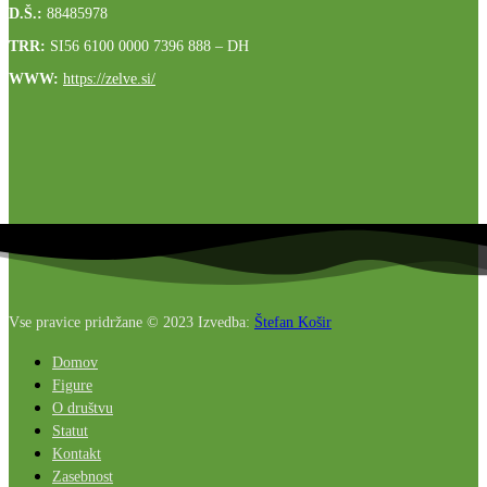
D.Š.:
88485978
TRR:
SI56 6100 0000 7396 888
– DH
WWW:
https://zelve.si/
Vse pravice pridržane © 2023 Izvedba:
Štefan Košir
Domov
Figure
O društvu
Statut
Kontakt
Zasebnost