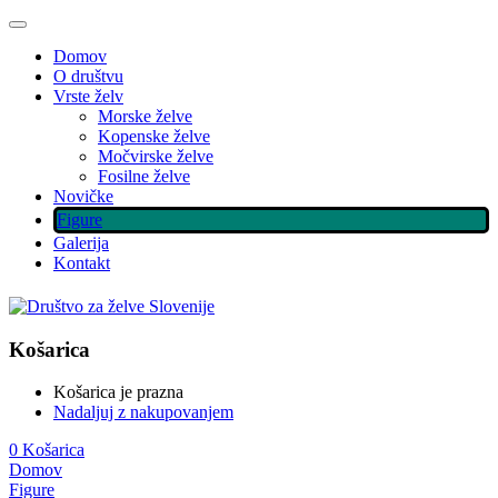
Domov
O društvu
Vrste želv
Morske želve
Kopenske želve
Močvirske želve
Fosilne želve
Novičke
Figure
Galerija
Kontakt
Košarica
Košarica je prazna
Nadaljuj z nakupovanjem
0
Košarica
Domov
Figure