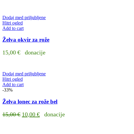
price
price
was:
is:
Dodaj med priljubljene
50,00 €.
35,00 €.
Hitri ogled
Add to cart
Želva okvir za rože
15,00
€
donacije
Dodaj med priljubljene
Hitri ogled
Add to cart
-33%
Želva lonec za rože bel
Original
Current
15,00
€
10,00
€
donacije
price
price
was:
is: