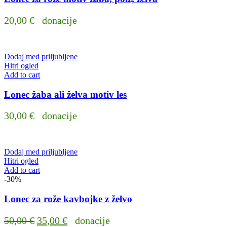
20,00
€
donacije
Dodaj med priljubljene
Hitri ogled
Add to cart
Lonec žaba ali želva motiv les
30,00
€
donacije
Dodaj med priljubljene
Hitri ogled
Add to cart
-30%
Lonec za rože kavbojke z želvo
Original
Current
50,00
€
35,00
€
donacije